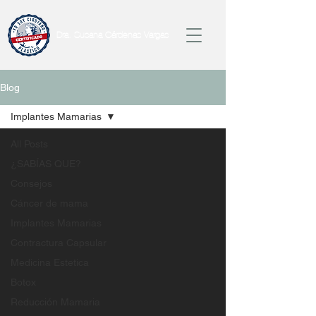
Dra. Susana Cárdenas Vargas
Blog
Implantes Mamarias
All Posts
¿SABÍAS QUE?
Consejos
Cáncer de mama
Implantes Mamarias
Contractura Capsular
Medicina Estetica
Botox
Reducción Mamaria