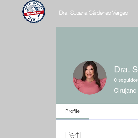
Dra. Susana Cárdenas Vargas
Dra. 
0
seguidor
Cirujano
Profile
Perfil