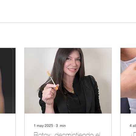
1 may 2025
∙
3
min
4 a
Botox: desmintiendo el
¿D