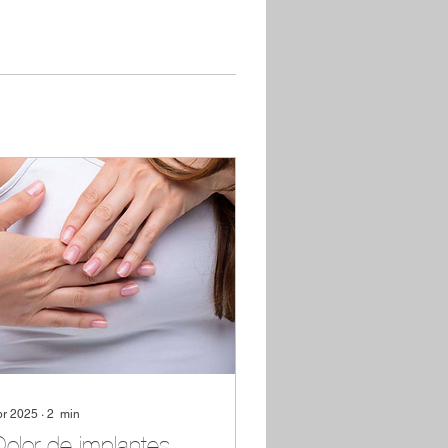
br 2025
∙
2
min
olor de implantes