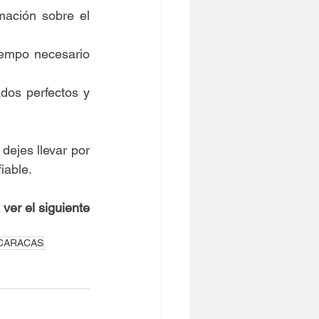
mación sobre el 
iempo necesario 
os perfectos y 
dejes llevar por 
iable.
ver el siguiente 
 CARACAS