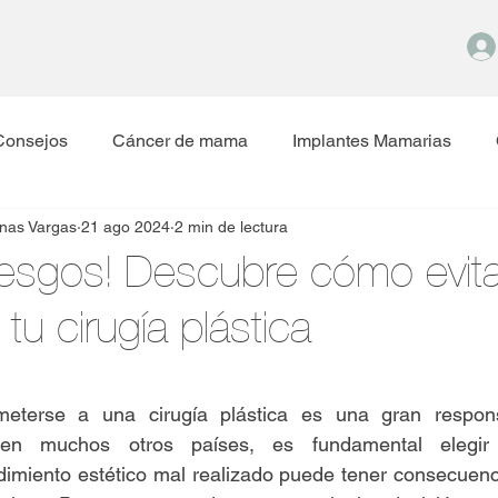
Consejos
Cáncer de mama
Implantes Mamarias
nas Vargas
21 ago 2024
2 min de lectura
Reducción Mamaria
Hipertrofia Mamaria
iesgos! Descubre cómo evita
tu cirugía plástica
trellas.
eterse a una cirugía plástica es una gran responsa
n muchos otros países, es fundamental elegir a
imiento estético mal realizado puede tener consecuenci