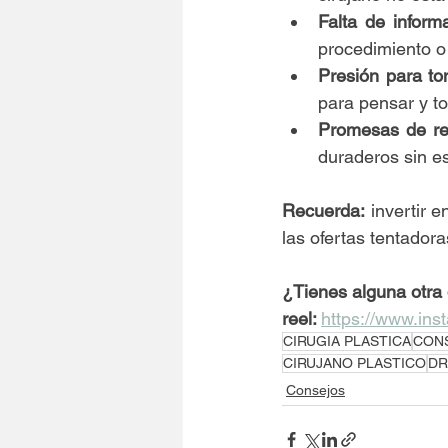
Falta de inform
procedimiento o
Presión para to
para pensar y t
Promesas de re
duraderos sin e
Recuerda:
 invertir 
las ofertas tentadora
¿Tienes alguna otra d
reel: 
https://www.in
CIRUGIA PLASTICA
CON
CIRUJANO PLASTICO
DR
Consejos