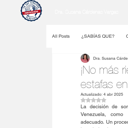
Dra. Susana Cárdenas Vargas
All Posts
¿SABÍAS QUE?
Dra. Susana Cárde
Medicina Estetica
Botox
¡No más r
estafas en 
Actualizado:
4 abr 2025
Obtuvo NaN de 5 es
La decisión de som
Venezuela, como e
adecuado. Un proced