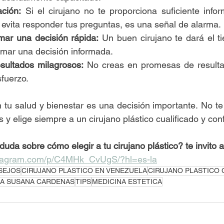
ación:
 Si el cirujano no te proporciona suficiente infor
 evita responder tus preguntas, es una señal de alarma.
mar una decisión rápida:
 Un buen cirujano te dará el t
omar una decisión informada.
sultados milagrosos:
 No creas en promesas de resultad
sfuerzo.
en tu salud y bienestar es una decisión importante. No te 
s y elige siempre a un cirujano plástico cualificado y conf
uda sobre cómo elegir a tu cirujano plástico? te invito a 
stagram.com/p/C4MHk_CvUgS/?hl=es-la
SEJOS
CIRUJANO PLASTICO EN VENEZUELA
CIRUJANO PLASTICO
A SUSANA CARDENAS
TIPS
MEDICINA ESTETICA