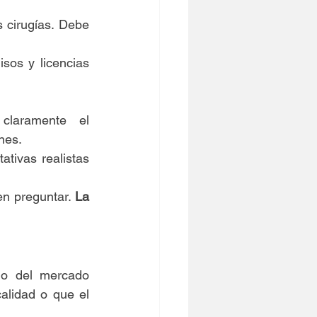
s cirugías. Debe 
sos y licencias 
claramente el 
nes.
tivas realistas 
en preguntar. 
La 
o del mercado 
alidad o que el 