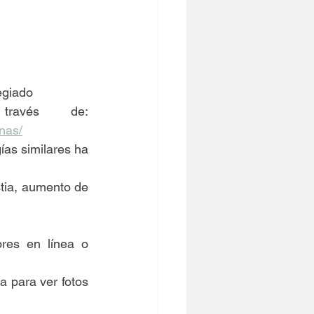
egiado 
como especialista en cirugía plástica a través de: 
nas/
ías similares ha 
tia, aumento de 
res en línea o 
a para ver fotos 