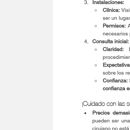
Instalaciones:
Clínica:
 Vis
ser un luga
Permisos:
 
necesarios 
Consulta inicial:
Claridad:
 D
procedimien
Expectativa
sobre los re
Confianza:
confianza e
¡Cuidado con las s
Precios demasi
pueden ser una 
cirujano no est