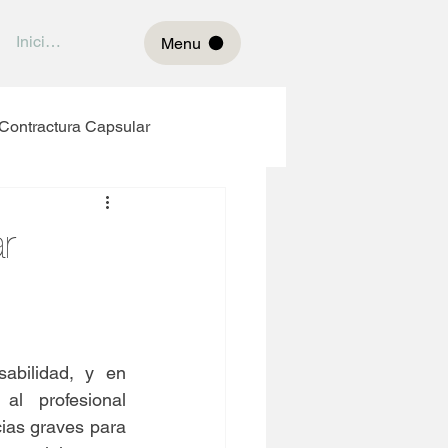
Iniciar sesión
Menu
Contractura Capsular
r
bilidad, y en 
l profesional 
as graves para 